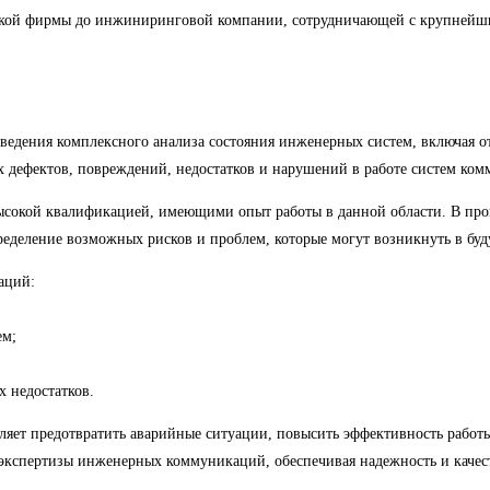
ской фирмы до инжиниринговой компании, сотрудничающей с крупнейш
едения комплексного анализа состояния инженерных систем, включая о
 дефектов, повреждений, недостатков и нарушений в работе систем ко
окой квалификацией, имеющими опыт работы в данной области. В проце
еделение возможных рисков и проблем, которые могут возникнуть в бу
аций:
ем;
 недостатков.
ет предотвратить аварийные ситуации, повысить эффективность работы
спертизы инженерных коммуникаций, обеспечивая надежность и качест