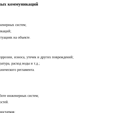
рных коммуникаций
женерных систем;
икаций;
уациях на объекте.
ррозии, износа, утечек и других повреждений;
тура, расход воды и т.д.;
нического регламента.
аботе инженерных систем;
остей.
достатков: