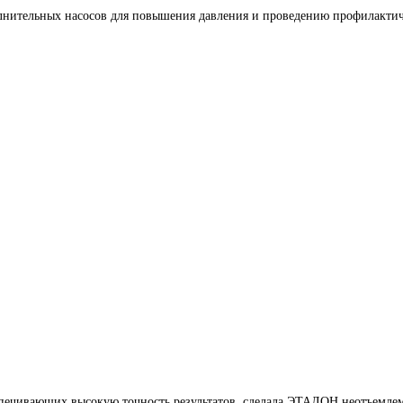
олнительных насосов для повышения давления и проведению профилактиче
печивающих высокую точность результатов, сделала ЭТАЛОН неотъемлем