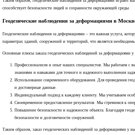
Таким образом, геодезические наблюдения за деформациями играют ва
способствует безопасности людей и сохранности окружающей среды.
Геодезические наблюдения за деформациями в Москв
Геодезические наблюдения за деформациями – это важная услуга, кот
параметрах зданий, сооружений и территорий, что является необходим
Основные плюсы заказа геодезических наблюдений за деформациями у
Профессионализм и опыт наших специалистов. Мы работаем с в
знаниями и навыками для точного и надежного выполнения зада
Использование современного оборудования. Для проведения гео
и достоверные данные.
Индивидуальный подход к каждому клиенту. Мы учитываем особе
Своевременное предоставление результатов. Мы стремимся к оп
Повышение безопасности и надежности объекта. Благодаря геод
безопасности и долговечности сооружений.
Таким образом, заказ геодезических наблюдений за деформациями у н