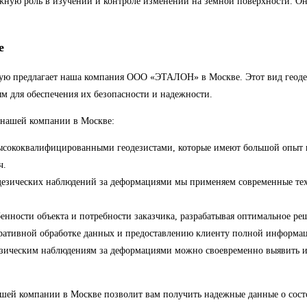
жную роль в изучении и контроле изменений на земной поверхности. Он
е
орую предлагает наша компания ООО «ЭТАЛОН» в Москве. Этот вид геоде
ым для обеспечения их безопасности и надежности.
 нашей компании в Москве:
ысококвалифицированными геодезистами, которые имеют большой опыт в
ч.
дезических наблюдений за деформациями мы применяем современные техн
нности объекта и потребности заказчика, разрабатывая оптимальное ре
еративной обработке данных и предоставлению клиенту полной информац
езическим наблюдениям за деформациями можно своевременно выявить и 
ашей компании в Москве позволит вам получить надежные данные о сост