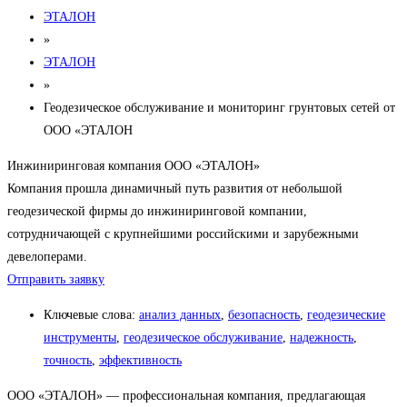
ЭТАЛОН
»
ЭТАЛОН
»
Геодезическое обслуживание и мониторинг грунтовых сетей от
ООО «ЭТАЛОН
Инжиниринговая компания ООО «ЭТАЛОН»
Компания прошла динамичный путь развития от небольшой
геодезической фирмы до инжиниринговой компании,
сотрудничающей с крупнейшими российскими и зарубежными
девелоперами.
Отправить заявку
Ключевые слова:
анализ данных
,
безопасность
,
геодезические
инструменты
,
геодезическое обслуживание
,
надежность
,
точность
,
эффективность
ООО «ЭТАЛОН» — профессиональная компания, предлагающая