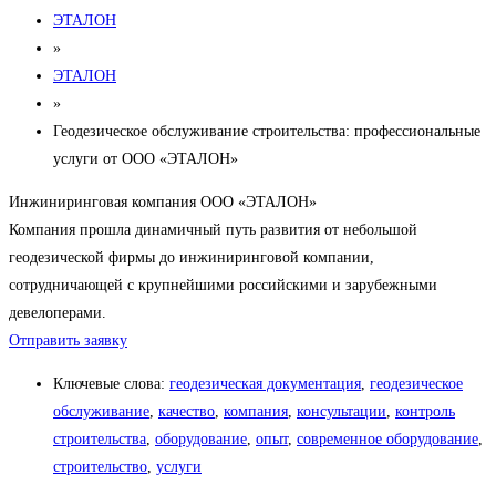
ЭТАЛОН
»
ЭТАЛОН
»
Геодезическое обслуживание строительства: профессиональные
услуги от ООО «ЭТАЛОН»
Инжиниринговая компания ООО «ЭТАЛОН»
Компания прошла динамичный путь развития от небольшой
геодезической фирмы до инжиниринговой компании,
сотрудничающей с крупнейшими российскими и зарубежными
девелоперами.
Отправить заявку
Ключевые слова:
геодезическая документация
,
геодезическое
обслуживание
,
качество
,
компания
,
консультации
,
контроль
строительства
,
оборудование
,
опыт
,
современное оборудование
,
строительство
,
услуги