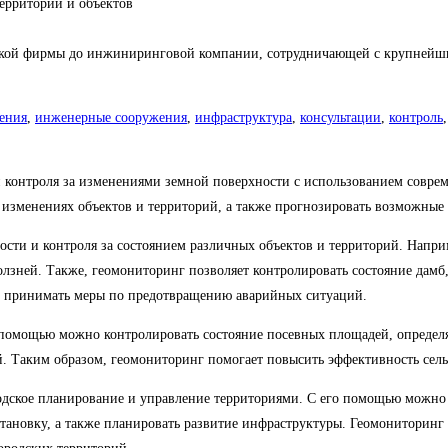
территорий и объектов
ской фирмы до инжиниринговой компании, сотрудничающей с крупнейш
сения
,
инженерные сооружения
,
инфраструктура
,
консультации
,
контроль
и контроля за изменениями земной поверхности с использованием совр
изменениях объектов и территорий, а также прогнозировать возможные
ности и контроля за состоянием различных объектов и территорий. Напр
олзней. Также, геомониторинг позволяет контролировать состояние дамб
 принимать меры по предотвращению аварийных ситуаций.
 помощью можно контролировать состояние посевных площадей, определя
й. Таким образом, геомониторинг помогает повысить эффективность сел
дское планирование и управление территориями. С его помощью можно а
становку, а также планировать развитие инфраструктуры. Геомониторинг