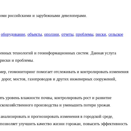
ими российскими и зарубежными девелоперами.
,
оборудование
,
объекты
,
оползни
,
отчеты
,
проблемы
,
риски
,
сельское
еменных технологий и геоинформационных систем. Данная услуга
 риски и проблемы.
имер, геомониторинг помогает отслеживать и контролировать изменения
, дорог, мостов, газопроводов и других инженерных сооружений,
ть уровень влажности почвы, контролировать рост и развитие
ьскохозяйственного производства и уменьшить потери урожая.
нализировать и прогнозировать изменения в городской среде,
 позволяет улучшить качество жизни горожан, повысить эффективность