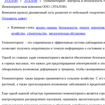
ЭТАЛОН
»
ЭТАЛОН
»
Геомониторинг: контроль и безопасность 
Инжиниринговая компания ООО «ЭТАЛОН»
Компания прошла динамичный путь развития от небольшой геодезиче
Отправить заявку
Ключевые слова:
анализ данных
,
безопасность
,
дороги
,
землетря
хозяйство
,
строительство
,
экологическая обстановка
Геомониторинг – это современная и эффективная система наблюдения 
позволяет получить оперативную и точную информацию о состоянии и 
Одной из главных задач геомониторинга является обеспечение безопас
в горных массивах, что важно для предотвращения землетрясений и оп
обнаруживать возможные деформации и трещины, чтобы своевременно
Геомониторинг также широко применяется в сельском хозяйстве. С его
растений, а также прогнозировать возможные заболевания и вредителе
Еще одной важной областью применения геомониторинга является горо
контролировать распределение населения, оценивать экологическую об