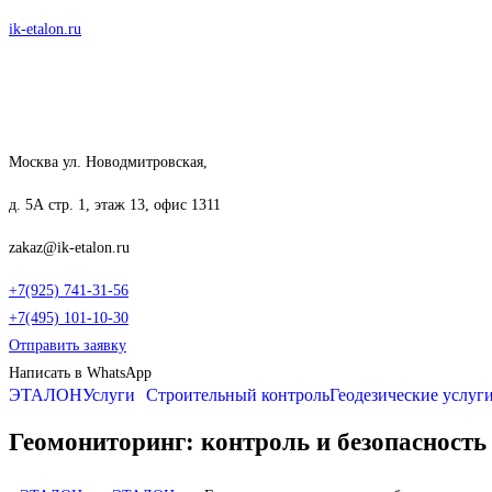
Перейти
ik-etalon.ru
к
содержимому
Москва ул. Новодмитровская,
д. 5А стр. 1, этаж 13, офис 1311
zakaz@ik-etalon.ru
+7(925) 741-31-56
+7(495) 101-10-30
Отправить заявку
Написать в WhatsApp
ЭТАЛОН
Услуги
Строительный контроль
Геодезические услуг
Геомониторинг: контроль и безопасность