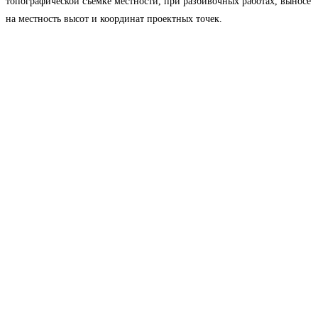
топографической съёмке местности, при разбивочных работах, выносе
на местность высот и координат проектных точек.