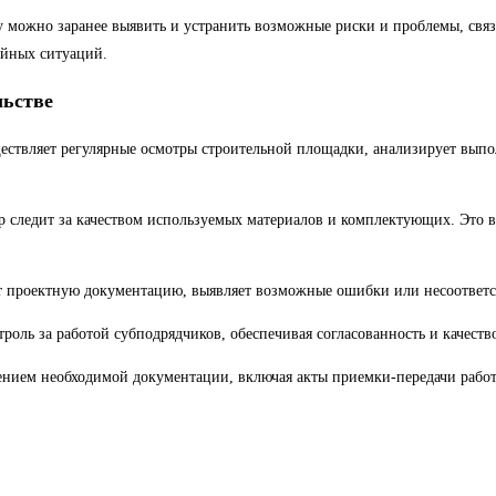
 можно заранее выявить и устранить возможные риски и проблемы, связа
ийных ситуаций.
льстве
ществляет регулярные осмотры строительной площадки, анализирует выпо
р следит за качеством используемых материалов и комплектующих. Это в
 проектную документацию, выявляет возможные ошибки или несоответств
оль за работой субподрядчиков, обеспечивая согласованность и качество
ением необходимой документации, включая акты приемки-передачи рабо