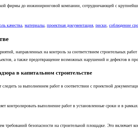
ской фирмы до инжиниринговой компании, сотрудничающей с крупнейш
оль качества
,
материалы
,
проектная документация
,
риски
,
соблюдение ср
тве
приятий, направленных на контроль за соответствием строительных рабо
объектов, а также предотвращение возможных нарушений и дефектов в про
адзора в капитальном строительстве
ет следить за выполнением работ в соответствии с проектной документа
яет контролировать выполнение работ в установленные сроки и в рамках 
ием требований безопасности на строительной площадке. Это включает к