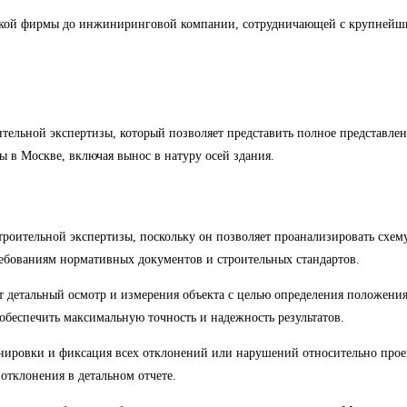
ской фирмы до инжиниринговой компании, сотрудничающей с крупнейш
ительной экспертизы, который позволяет представить полное представле
 в Москве, включая вынос в натуру осей здания.
строительной экспертизы, поскольку он позволяет проанализировать сх
требованиям нормативных документов и строительных стандартов.
 детальный осмотр и измерения объекта с целью определения положения 
беспечить максимальную точность и надежность результатов.
ланировки и фиксация всех отклонений или нарушений относительно про
отклонения в детальном отчете.