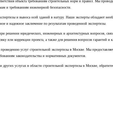
ответствия объекта требованиям строительных норм и правил. Мы провод
мам и требованиям инженерной безопасности.
спертизы и выноса осей зданий в натуру. Наши эксперты обладают нео
вное и надежное заключение по результатам проведенной экспертизы.
 при решении юридических, инженерных и архитектурных вопросов, свя
вку или коррекции проекта, а также для решения вопросов гарантий и ка
роведению услуг строительной экспертизы в Москве. Мы предоставляем 
ребованиям законодательства и нормативных документов.
или других услугах в области строительной экспертизы в Москве, обрати