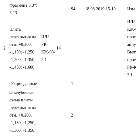
Фрагмент 3.3*;
94
18.03.2019
15-19
Изм.
3.13
ИЛ2
Плита
КЖ-
перекрытия на
ИЛ2-
прое
отм. +0,200;
РК-
анну
2
14
-1,150; -1,250;
КЖ-03-
Вып
-1,300; -1,350;
2.1
прое
-1,450; -1,600
РК-
2.1.
Общие данные
1
Опалубочная
схема плиты
перекрытия на
отм. +0.200,
2
-1,150, -1,250,
-1.300, -1.350,