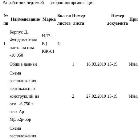
Разработчик чертежей — сторонняя организация
№
Кол-во
Номер
Номер
Наименование
Марка
При
пп
листов
листа
документа
Корпус Д.
ИЛ2-
Фундаментная
1
РД-
42
плита на отм.
КЖ-01
-10.050
Общие данные
1
18.03.2019
15-19
Изм.
Схема
расположения
вертикальных
конструкций на
2
27.02.2019
15-19
Изм.
отм. -6,750 в
осях Ар-
Мр/52р-55р
Схема
расположения