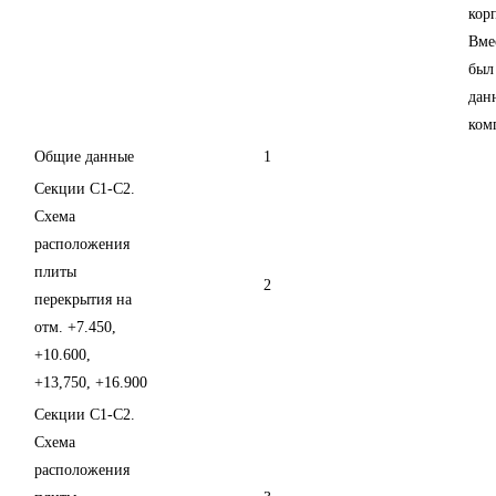
кор
Вме
был
дан
ком
Общие данные
1
Секции С1-С2.
Схема
расположения
плиты
2
перекрытия на
отм. +7.450,
+10.600,
+13,750, +16.900
Секции С1-С2.
Схема
расположения