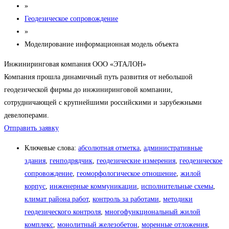
»
Геодезическое сопровождение
»
Моделирование информационная модель объекта
Инжиниринговая компания ООО «ЭТАЛОН»
Компания прошла динамичный путь развития от небольшой
геодезической фирмы до инжиниринговой компании,
сотрудничающей с крупнейшими российскими и зарубежными
девелоперами.
Отправить заявку
Ключевые слова:
абсолютная отметка
,
административные
здания
,
генподрядчик
,
геодезические измерения
,
геодезическое
сопровождение
,
геоморфологическое отношение
,
жилой
корпус
,
инженерные коммуникации
,
исполнительные схемы
,
климат района работ
,
контроль за работами
,
методики
геодезического контроля
,
многофункциональный жилой
комплекс
,
монолитный железобетон
,
моренные отложения
,