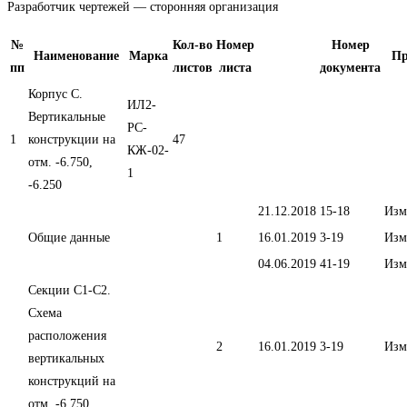
Разработчик чертежей — сторонняя организация
№
Кол-во
Номер
Номер
Наименование
Марка
Пр
пп
листов
листа
документа
Корпус С.
ИЛ2-
Вертикальные
РС-
1
конструкции на
47
КЖ-02-
отм. -6.750,
1
-6.250
21.12.2018
15-18
Изм
Общие данные
1
16.01.2019
3-19
Изм
04.06.2019
41-19
Изм
Секции С1-С2.
Схема
расположения
2
16.01.2019
3-19
Изм
вертикальных
конструкций на
отм. -6.750