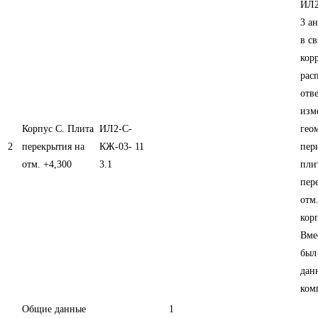
ИЛ2
3 а
в св
кор
рас
отв
изм
Корпус С. Плита
ИЛ2-С-
гео
2
перекрытия на
КЖ-03-
11
пер
отм. +4,300
3.1
пли
пер
отм
кор
Вме
был
дан
ком
Общие данные
1