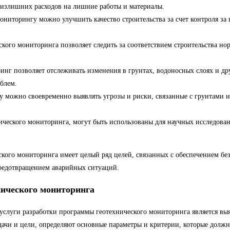
 излишних расходов на лишние работы и материалы.
мониторингу можно улучшить качество строительства за счет контроля з
кого мониторинга позволяет следить за соответствием строительства но
нг позволяет отслеживать изменения в грунтах, водоносных слоях и дру
блем.
у можно своевременно выявлять угрозы и риски, связанные с грунтами
нического мониторинга, могут быть использованы для научных исследова
ского мониторинга имеет целый ряд целей, связанных с обеспечением бе
предотвращением аварийных ситуаций.
нического мониторинга
слуги разработки программы геотехнического мониторинга является выя
адачи и цели, определяют основные параметры и критерии, которые долж