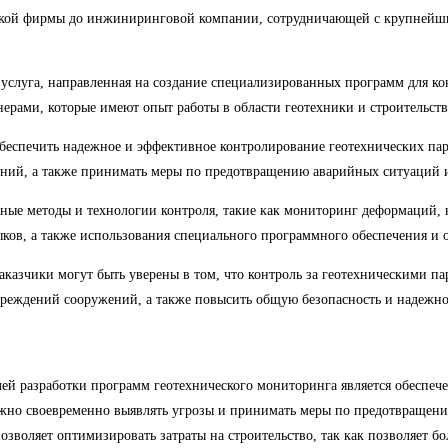
ской фирмы до инжиниринговой компании, сотрудничающей с крупнейш
услуга, направленная на создание специализированных программ для кон
рами, которые имеют опыт работы в области геотехники и строительств
беспечить надежное и эффективное контролирование геотехнических пара
жений, а также принимать меры по предотвращению аварийных ситуаций 
ные методы и технологии контроля, такие как мониторинг деформаций, 
ков, а также использования специального программного обеспечения и 
аказчики могут быть уверены в том, что контроль за геотехническими па
вреждений сооружений, а также повысить общую безопасность и надежно
лей разработки программ геотехнического мониторинга является обеспеч
можно своевременно выявлять угрозы и принимать меры по предотвращен
озволяет оптимизировать затраты на строительство, так как позволяет б