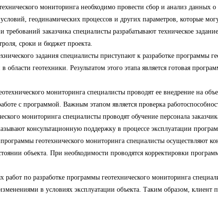
ехнического мониторинга необходимо провести сбор и анализ данных о 
 условий, геодинамических процессов и других параметров, которые могу
 и требований заказчика специалисты разрабатывают техническое задани
троля, сроки и бюджет проекта.
хнического задания специалисты приступают к разработке программы ге
в области геотехники. Результатом этого этапа является готовая програ
еотехнического мониторинга специалисты проводят ее внедрение на объе
работе с программой. Важным этапом является проверка работоспособнос
ческого мониторинга специалисты проводят обучение персонала заказчи
казывают консультационную поддержку в процессе эксплуатации програ
 программы геотехнического мониторинга специалисты осуществляют кон
остоянии объекта. При необходимости проводятся корректировки програ
 работ по разработке программы геотехнического мониторинга специал
изменениями в условиях эксплуатации объекта. Таким образом, клиент 