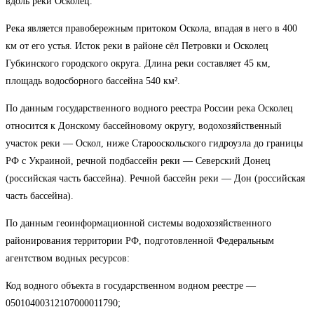
вдоль реки Осколец.
Река является правобережным притоком Оскола, впадая в него в 400
км от его устья. Исток реки в районе сёл Петровки и Осколец
Губкинского городского округа. Длина реки составляет 45 км,
площадь водосборного бассейна 540 км².
По данным государственного водного реестра России река Осколец
относится к Донскому бассейновому округу, водохозяйственный
участок реки — Оскол, ниже Старооскольского гидроузла до границы
РФ с Украиной, речной подбассейн реки — Северский Донец
(российская часть бассейна). Речной бассейн реки — Дон (российская
часть бассейна).
По данным геоинформационной системы водохозяйственного
районирования территории РФ, подготовленной Федеральным
агентством водных ресурсов:
Код водного объекта в государственном водном реестре —
05010400312107000011790;