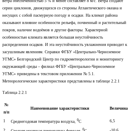
ветра обеспеченностью 5 % и менее составляет 8 м/с. Ветра создают
серии циклонов, движущихся со стороны Атлантического океана и
несущих с собой пасмурную погоду и осадки. На климат района
оказывают влияние особенности рельефа, почвенный и растительный
покров, наличие водоёмов и другие факторы. Характерной
особенностью климата является большая неустойчивость
распределения осадков. И эта неустойчивость увлажнения приводит к
засушливым явлениям. Справки ФГБУ «Центрально-Черноземное
УГМС» Белгородский Центр по гидрометеорологии и мониторингу
окружающей среды – филиал ФГБУ «Центрально-Черноземное
УГМС» приведены в текстовом приложении № 5.1.
Метеорологические характеристики представлены в таблице 2.2.1
Таблица 2.2.1
№
Наименование характеристики
Величина
п/п
0
1
6,5
Среднегодовая температура воздуха,
С
0
2
-10,6
Средняя месячная температура февраля,
С