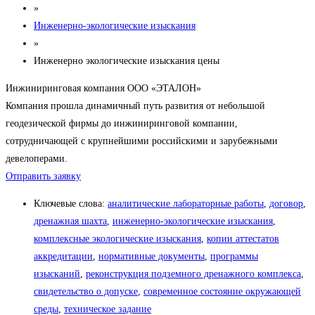
»
Инженерно-экологические изыскания
»
Инженерно экологические изыскания цены
Инжиниринговая компания ООО «ЭТАЛОН»
Компания прошла динамичный путь развития от небольшой
геодезической фирмы до инжиниринговой компании,
сотрудничающей с крупнейшими российскими и зарубежными
девелоперами.
Отправить заявку
Ключевые слова:
аналитические лабораторные работы
,
договор
,
дренажная шахта
,
инженерно-экологические изыскания
,
комплексные экологические изыскания
,
копии аттестатов
аккредитации
,
нормативные документы
,
программы
изысканий
,
реконструкция подземного дренажного комплекса
,
свидетельство о допуске
,
современное состояние окружающей
среды
,
техническое задание