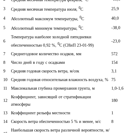
0
3
25,9
Средняя месячная температура июля,
С
0
4
40,0
Абсолютный максимум температуры,
С
0
5
-38,0
Абсолютный минимум температуры,
С
Температура наиболее холодной пятидневки
6
-23,0
0
обеспеченностью 0,92 %,
С (СНиП 23-01-99)
7
Среднегодовое количество осадков, мм
572
8
Число дней в году с осадками
154
9
Средняя годовая скорость ветра, м/сек
3,1
10
Средняя годовая относительная влажность воздуха, %
75
11
Максимальная глубина промерзания грунта, м
1,0-1,6
Коэффициент, зависящий от стратификации
12
180
атмосферы
13
Коэффициент рельефа местности
1
14
Скорость ветра обеспеченностью 5 % и менее, м/с
8
Наибольшая скорость ветра различной вероятности, м/