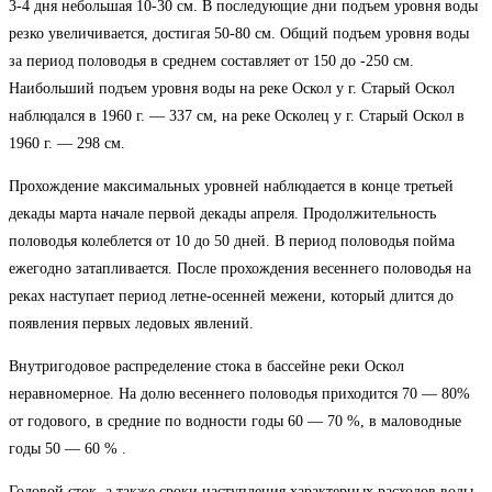
3-4 дня небольшая 10-30 см. В последующие дни подъем уровня воды
резко увеличивается, достигая 50-80 см. Общий подъем уровня воды
за период половодья в среднем составляет от 150 до -250 см.
Наибольший подъем уровня воды на реке Оскол у г. Старый Оскол
наблюдался в 1960 г. — 337 см, на реке Осколец у г. Старый Оскол в
1960 г. — 298 см.
Прохождение максимальных уровней наблюдается в конце третьей
декады марта начале первой декады апреля. Продолжительность
половодья колеблется от 10 до 50 дней. В период половодья пойма
ежегодно затапливается. После прохождения весеннего половодья на
реках наступает период летне-осенней межени, который длится до
появления первых ледовых явлений.
Внутригодовое распределение стока в бассейне реки Оскол
неравномерное. На долю весеннего половодья приходится 70 — 80%
от годового, в средние по водности годы 60 — 70 %, в маловодные
годы 50 — 60 % .
Годовой сток, а также сроки наступления характерных расходов воды