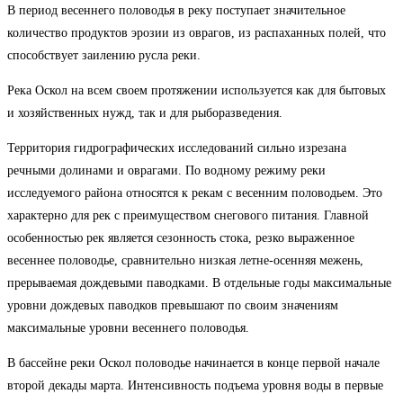
В период весеннего половодья в реку поступает значительное
количество продуктов эрозии из оврагов, из распаханных полей, что
способствует заилению русла реки.
Река Оскол на всем своем протяжении используется как для бытовых
и хозяйственных нужд, так и для рыборазведения.
Территория гидрографических исследований сильно изрезана
речными долинами и оврагами. По водному режиму реки
исследуемого района относятся к рекам с весенним половодьем. Это
характерно для рек с преимуществом снегового питания. Главной
особенностью рек является сезонность стока, резко выраженное
весеннее половодье, сравнительно низкая летне-осенняя межень,
прерываемая дождевыми паводками. В отдельные годы максимальные
уровни дождевых паводков превышают по своим значениям
максимальные уровни весеннего половодья.
В бассейне реки Оскол половодье начинается в конце первой начале
второй декады марта. Интенсивность подъема уровня воды в первые