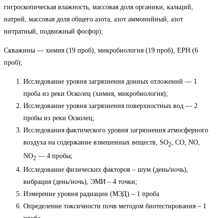
гигроскопическая влажность, массовая доля органики, кальций,
натрий, массовая доля общего азота, азот аммонийный, азот
нитратный, подвижный фосфор);
Скважины — химия (19 проб), микробиология (19 проб), ЕРН (6
проб);
Исследование уровня загрязнения донных отложений — 1
проба из реки Осколец (химия, микробиология);
Исследование уровня загрязнения поверхностных вод — 2
пробы из реки Осколец;
Исследования фактического уровня загрязнения атмосферного
воздуха на содержание взвешенных веществ, SO
, CO, NO,
2
NO
— 4 пробы;
2
Исследование физических факторов – шум (день/ночь),
вибрация (день/ночь), ЭМИ – 4 точки;
Измерение уровня радиации (МЭД) – 1 проба
Определение токсичности почв методом биотестирования – 1