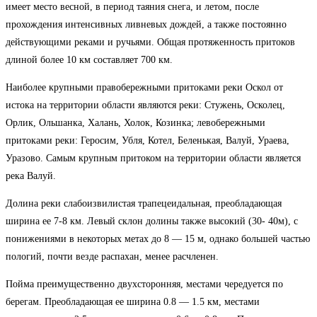
имеет место весной, в период таяния снега, и летом, после
прохождения интенсивных ливневых дождей, а также постоянно
действующими реками и ручьями. Общая протяженность притоков
длиной более 10 км составляет 700 км.
Наиболее крупными правобережными притоками реки Оскол от
истока на территории области являются реки: Стужень, Осколец,
Орлик, Ольшанка, Халань, Холок, Козинка; левобережными
притоками реки: Геросим, Убля, Котел, Беленькая, Валуй, Ураева,
Уразово. Самым крупным притоком на территории области является
река Валуй.
Долина реки слабоизвилистая трапецеидальная, преобладающая
ширина ее 7-8 км. Левый склон долины также высокий (30- 40м), с
понижениями в некоторых метах до 8 — 15 м, однако большей частью
пологий, почти везде распахан, менее расчленен.
Пойма преимущественно двухсторонняя, местами чередуется по
берегам. Преобладающая ее ширина 0.8 — 1.5 км, местами