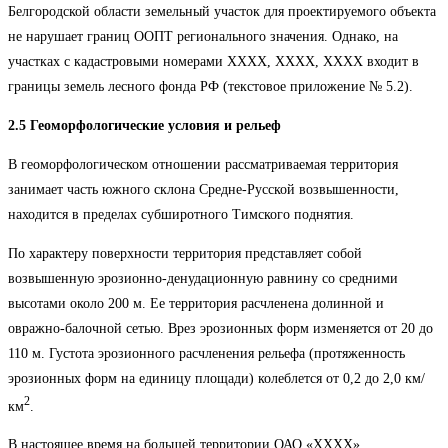
Белгородской области земельный участок для проектируемого объекта
не нарушает границ ООПТ регионального значения. Однако, на
участках с кадастровыми номерами ХХХХ, ХХХХ, ХХХХ входит в
границы земель лесного фонда РФ (текстовое приложение № 5.2).
2.5 Геоморфологические условия и рельеф
В геоморфологическом отношении рассматриваемая территория
занимает часть южного склона Средне-Русской возвышенности,
находится в пределах субширотного Тимского поднятия.
По характеру поверхности территория представляет собой
возвышенную эрозионно-денудационную равнину со средними
высотами около 200 м. Ее территория расчленена долинной и
овражно-балочной сетью. Врез эрозионных форм изменяется от 20 до
110 м. Густота эрозионного расчленения рельефа (протяженность
эрозионных форм на единицу площади) колеблется от 0,2 до 2,0 км/
2
км
.
В настоящее время на большей территории ОАО «ХХХХ»