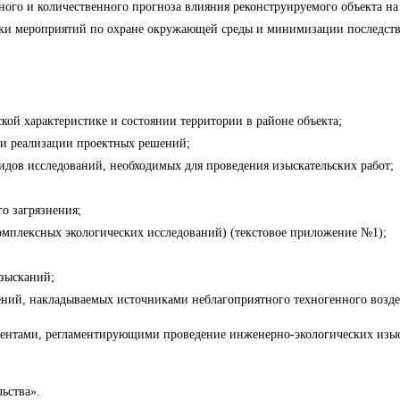
ого и количественного прогноза влияния реконструируемого объекта на 
тки мероприятий по охране окружающей среды и минимизации последстви
ой характеристике и состоянии территории в районе объекта;
ии реализации проектных решений;
идов исследований, необходимых для проведения изыскательских работ;
о загрязнения;
мплексных экологических исследований) (текстовое приложение №1);
зысканий;
ений, накладываемых источниками неблагоприятного техногенного возд
ментами, регламентирующими проведение инженерно-экологических изы
ьства».