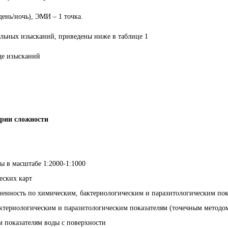
день/ночь), ЭМИ – 1 точка.
льных изысканий, приведены ниже в таблице 1
де изысканий
ории сложности
 в масштабе 1:2000-1:1000
еских карт
ненность по химическим, бактериологическим и паразитологическим пок
актериологическим и паразитологическим показателям (точечным методо
м показателям воды с поверхности