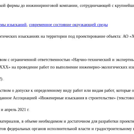
ской фирмы до инжиниринговой компании, сотрудничающей с крупнейш
ммы изысканий
,
современное состояние окружающей среды
огических изысканиях на территории под проектирование объекта: АО
твом с ограниченной ответственностью «Научно-технический и экспертн
ХХ» на проведение работ по выполнение инженерно-экологических из
).
твом о допуске к определенному виду работ или видам работ, которые о
выданное Ассоциацией «Инженерные изыскания в строительстве» (текстов
 апрель 2021 г.
териалов, в объеме необходимом и достаточном для разработки проектн
тов федеральных органов исполнительной власти и градостроительному 