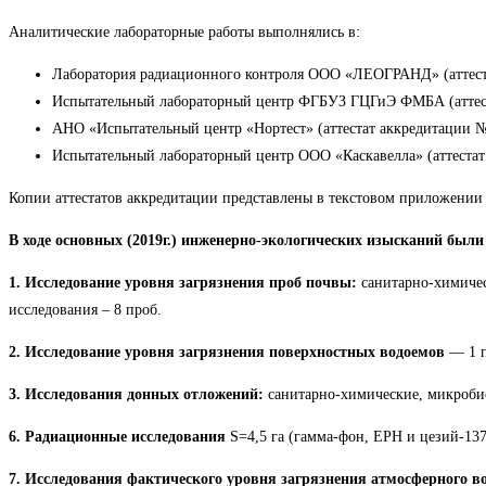
Аналитические лабораторные работы выполнялись в:
Лаборатория радиационного контроля ООО «ЛЕОГРАНД» (аттеста
Испытательный лабораторный центр ФГБУЗ ГЦГиЭ ФМБА (аттеста
АНО «Испытательный центр «Нортест» (аттестат аккредитации №
Испытательный лабораторный центр ООО «Каскавелла» (аттестат 
Копии аттестатов аккредитации представлены в текстовом приложении
В ходе основных (2019г.) инженерно-экологических изысканий бы
1. Исследование уровня загрязнения проб почвы:
санитарно-химичес
исследования – 8 проб.
2. Исследование уровня загрязнения поверхностных водоемов
— 1 п
3. Исследования донных отложений:
санитарно-химические, микробио
6. Радиационные исследования
S=4,5 га (гамма-фон, ЕРН и цезий-137
7. Исследования фактического уровня загрязнения атмосферного в