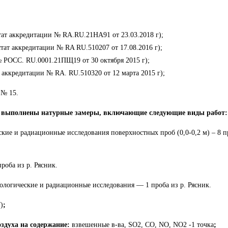
т аккредитации № RA.RU.21НА91 от 23.03.2018 г);
т аккредитации № RA RU.510207 от 17.08.2016 г);
 РОСС. RU.0001.21ПЩ19 от 30 октября 2015 г);
аккредитации № RA. RU.510320 от 12 марта 2015 г);
 № 15.
ли выполнены натурные замеры, включающие следующие виды работ:
кие и радиационные исследования поверхностных проб (0,0-0,2 м) – 8 
роба из р. Рясник.
логические и радиационные исследования — 1 проба из р. Рясник.
)
;
оздуха на содержание:
взвешенные в-ва, SO2, CO, NO, NO2 -1 точка
;