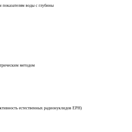
м показателям воды с глубины
етрическим методом
 активность естественных радионуклидов ЕРН)