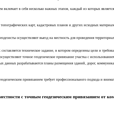
ем включает в себя несколько важных этапов, каждый из которых являе
топографических карт, кадастровых планов и других исходных материал
еодезисты осуществляют выезд на местность для проведения территориал
составляется техническое задание, в котором определены цели и требова
существляют точное геодезическое привязание участка с использование
х данных разрабатываются планы размещения зданий, дорог, коммуникац
еодезическим привязанием требует профессионального подхода и внимат
а местности с точным геодезическим привязанием от