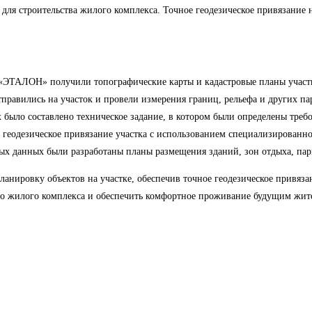
а для строительства жилого комплекса. Точное геодезическое привязание
ТАЛОН» получили топографические карты и кадастровые планы участка
правились на участок и провели измерения границ, рельефа и других па
было составлено техническое задание, в котором были определены требо
геодезическое привязание участка с использованием специализированно
ых данных были разработаны планы размещения зданий, зон отдыха, пар
нировку объектов на участке, обеспечив точное геодезическое привяза
во жилого комплекса и обеспечить комфортное проживание будущим жит