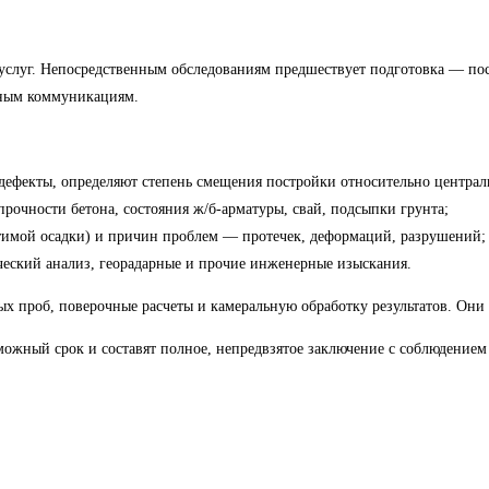
услуг. Непосредственным обследованиям предшествует подготовка — пос
емным коммуникациям.
дефекты, определяют степень смещения постройки относительно централ
рочности бетона, состояния ж/б-арматуры, свай, подсыпки грунта;
стимой осадки) и причин проблем — протечек, деформаций, разрушений;
ический анализ, георадарные и прочие инженерные изыскания.
 проб, поверочные расчеты и камеральную обработку результатов. Они за
жный срок и составят полное, непредвзятое заключение с соблюдением 