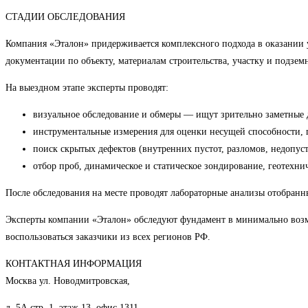
СТАДИИ ОБСЛЕДОВАНИЯ
Компания «Эталон» придерживается комплексного подхода в оказании 
документации по объекту, материалам строительства, участку и подз
На выездном этапе эксперты проводят:
визуальное обследование и обмеры — ищут зрительно заметные 
инструментальные измерения для оценки несущей способности, п
поиск скрытых дефектов (внутренних пустот, разломов, недопу
отбор проб, динамическое и статическое зондирование, геотехн
После обследования на месте проводят лабораторные анализы отобранных
Эксперты компании «Эталон» обследуют фундамент в минимально возмо
воспользоваться заказчики из всех регионов РФ.
КОНТАКТНАЯ ИНФОРМАЦИЯ
Москва ул. Новодмитровская,
д. 5А стр. 1, этаж 13, офис 1311