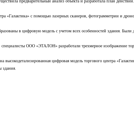
ествила предварительный анализ объекта и разработала план действий
тра «Галактика» с помощью лазерных сканеров, фотограмметрии и дроно
азованы в цифровую модель с учетом всех особенностей здания. Были до
и специалисты ООО «ЭТАЛОН» разработали трехмерное изображение торг
лена высокодетализированная цифровая модель торгового центра «Галак
 здания.