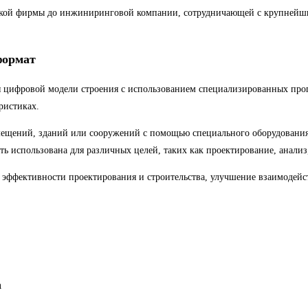
ской фирмы до инжиниринговой компании, сотрудничающей с крупнейш
формат
я цифровой модели строения с использованием специализированных прог
ристиках.
мещений, зданий или сооружений с помощью специального оборудования
 использована для различных целей, таких как проектирование, анализ, 
ффективности проектирования и строительства, улучшение взаимодейст
а