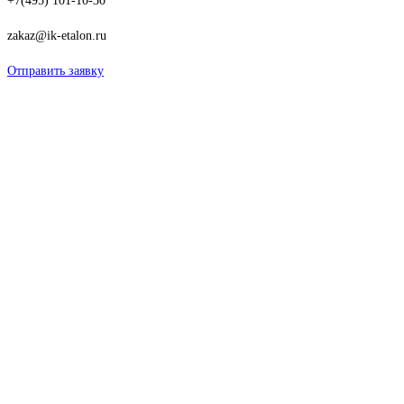
+7(495) 101-10-30
zakaz@ik-etalon.ru
Отправить заявку