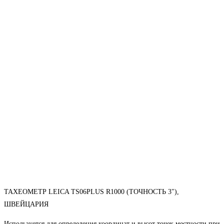
ТАХЕОМЕТР LEICA TS06PLUS R1000 (ТОЧНОСТЬ 3"),
ШВЕЙЦАРИЯ
Используется для определения координат и высот точек местности при