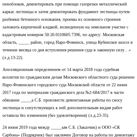
пеноблоков, демонтировать при помощи газорезки металлический
каркас лестницы и затем демонтировать фундамент лестницы путем
разбивки бетонного основания, проемы из основного строения
заложить кирпичной кладкой, возведенную на земельном участке с
кадастровым номером 50:26:0110605:7396, по адресу: Московская
область, _____ район, город Наро-Фоминск, улица Кубинское шоссе в
течении месяца со дня вступления решения суда в законную силу…»
(л.д.13-22).
Апелляционным определением от 14 марта 2018 года судебная
коллегия по гражданским делам Московского областного суда решение
Наро-Фоминского городского суда Московской области от 22 июня
2017 года по материалам гражданского дела №2-684/2017 в части
обязании _____а С.Б. произвести демонтажные работы по сносу
лестницы и сопутствующих к ней дополнительным видам работ
оставила без изменения (без удовлетворения) (л.д.23-35).
24 июня 2019 года между _____ым С.Б. (Заказчик) и ООО «СК
Сарбона» (Подрядчик) был заключен Договор на работы по демонтажу