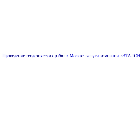
Проведение геодезических работ в Москве: услуги компании «ЭТАЛО