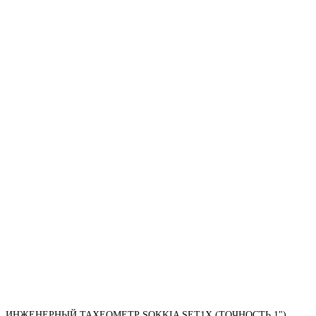
ИНЖЕНЕРНЫЙ ТАХЕОМЕТР SOKKIA SET1X (ТОЧНОСТЬ 1"),