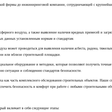
ской фирмы до инжиниринговой компании, сотрудничающей с крупнейш
осферного воздуха, а также выявление наличия вредных примесей и загряз
ных данных установленным нормам и стандартам.
здуха может проводиться для выявления наличия асбеста, радона, тяжелых
нии или вблизи строительной площадки.
циальное оборудование и методики, которые позволяют получить точные 
нию ситуации и соблюдению стандартов безопасности.
а как часть комплексного обследования строительных объектов. Наши 
еспечить безопасность и комфорт при работе с любыми строительными об
орый включает в себя следующие этапы: