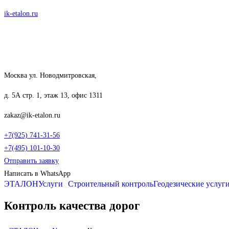
Перейти
ik-etalon.ru
к
содержимому
Москва ул. Новодмитровская,
д. 5А стр. 1, этаж 13, офис 1311
zakaz@ik-etalon.ru
+7(925) 741-31-56
+7(495) 101-10-30
Отправить заявку
Написать в WhatsApp
ЭТАЛОН
Услуги
Строительный контроль
Геодезические услуг
Контроль качества дорог