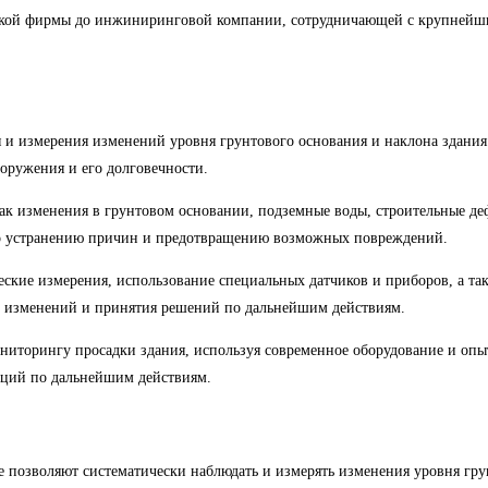
ской фирмы до инжиниринговой компании, сотрудничающей с крупнейш
и измерения изменений уровня грунтового основания и наклона здания
ооружения и его долговечности.
ак изменения в грунтовом основании, подземные воды, строительные де
по устранению причин и предотвращению возможных повреждений.
ские измерения, использование специальных датчиков и приборов, а та
и изменений и принятия решений по дальнейшим действиям.
торингу просадки здания, используя современное оборудование и опыт
даций по дальнейшим действиям.
ые позволяют систематически наблюдать и измерять изменения уровня гр