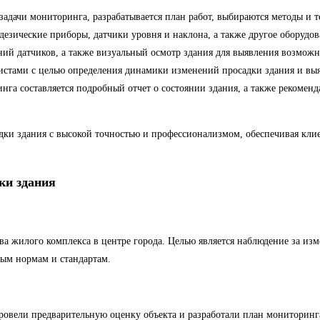
задачи мониторинга, разрабатывается план работ, выбираются методы и 
дезические приборы, датчики уровня и наклона, а также другое оборуд
аний датчиков, а также визуальный осмотр здания для выявления возмож
листами с целью определения динамики изменений просадки здания и в
инга составляется подробный отчет о состоянии здания, а также реком
ки здания с высокой точностью и профессионализмом, обеспечивая кли
ки здания
ва жилого комплекса в центре города. Целью является наблюдение за из
ным нормам и стандартам.
вели предварительную оценку объекта и разработали план мониторинг