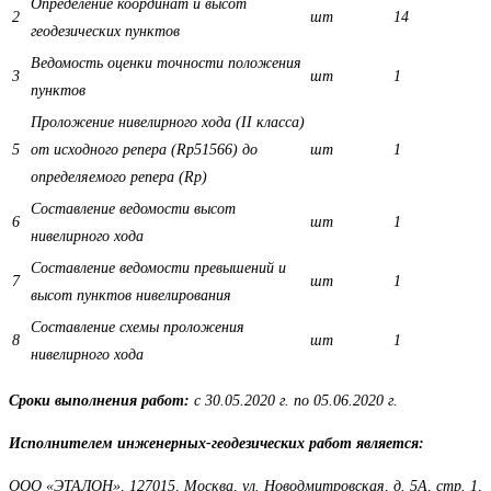
Определение координат и высот
2
шт
14
геодезических пунктов
Ведомость оценки точности положения
3
шт
1
пунктов
Проложение нивелирного хода (II класса)
5
от исходного репера (Rp51566) до
шт
1
определяемого репера (Rp)
Составление ведомости высот
6
шт
1
нивелирного хода
Составление ведомости превышений и
7
шт
1
высот пунктов нивелирования
Составление схемы проложения
8
шт
1
нивелирного хода
Сроки выполнения работ:
с 30.05.2020 г. по 05.06.2020 г.
Исполнителем инженерных-геодезических работ является:
ООО «ЭТАЛОН», 127015, Москва, ул. Новодмитровская, д. 5А, стр. 1,