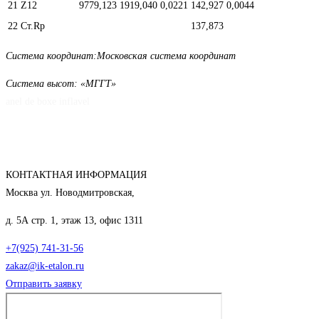
21
Z12
9779,123
1919,040
0,0221
142,927
0,0044
22
Ст.Rp
137,873
Система координат:Московская система координат
Система высот: «МГГТ»
anel de boxe inflavel
КОНТАКТНАЯ ИНФОРМАЦИЯ
Москва ул. Новодмитровская,
д. 5А стр. 1, этаж 13, офис 1311
+7(925) 741-31-56
zakaz@ik-etalon.ru
Отправить заявку