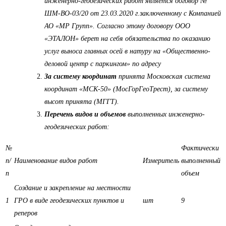
инженерно-геодезических работ является договор №
ШМ-ВО-03/20 от 23.03.2020 г.заключенному с Компанией
АО «МР Групп». Согласно этому договору ООО
«ЭТАЛОН» берет на себя обязательства по оказанию
услуг выноса главных осей в натуру на «Общественно-
деловой центр с паркингом» по адресу
За систему координат
принята Московская система
координат «МСК-50» (МосГорГеоТрест), за систему
высот принята (МГГТ).
Перечень видов и объемов
выполненных инженерно-
геодезических работ:
№
Фактически
п/
Наименование видов работ
Измеритель
выполненный
п
объем
Создание и закрепление на местности
1
ГРО в виде геодезических пунктов и
шт
9
реперов