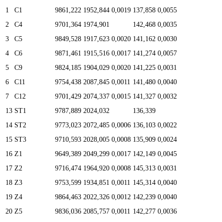
1
C1
9861,222
1952,844
0,0019
137,858
0,0055
2
C4
9701,364
1974,901
142,468
0,0035
3
C5
9849,528
1917,623
0,0020
141,162
0,0030
4
C6
9871,461
1915,516
0,0017
141,274
0,0057
5
C9
9824,185
1904,029
0,0020
141,225
0,0031
6
C11
9754,438
2087,845
0,0011
141,480
0,0040
7
C12
9701,429
2074,337
0,0015
141,327
0,0032
13
ST1
9787,889
2024,032
136,339
14
ST2
9773,023
2072,485
0,0006
136,103
0,0022
15
ST3
9710,593
2028,005
0,0008
135,909
0,0024
16
Z1
9649,389
2049,299
0,0017
142,149
0,0045
17
Z2
9716,474
1964,920
0,0008
145,313
0,0031
18
Z3
9753,599
1934,851
0,0011
145,314
0,0040
19
Z4
9864,463
2022,326
0,0012
142,239
0,0040
20
Z5
9836,036
2085,757
0,0011
142,277
0,0036