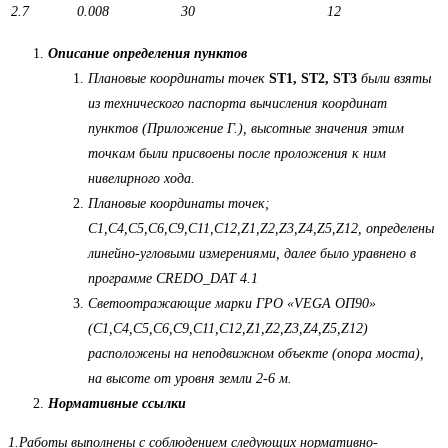
2.7
0.008
30
12
Описание определения пунктов
Плановые координаты точек
ST1, ST2, ST3
были взяты
из технического паспорта вычисления координат
пунктов (Приложение Г.), высотные значения этим
точкам были присвоены после проложения к ним
нивелирного хода.
Плановые координаты точек;
С1,С4,С5,С6,С9,С11,С12,Z1,Z2,Z3,Z4,Z5,Z12, определены
линейно-угловыми измерениями, далее было уравнено в
программе CREDO_DAT 4.1
Светоотражающие марки ГРО «VEGA ОП90»
(С1,С4,С5,С6,С9,С11,С12,Z1,Z2,Z3,Z4,Z5,Z12)
расположены на неподвижном объекте (опора моста),
на высоте от уровня земли 2-6 м.
Нормативные ссылки
1.Работы выполнены с соблюдением следующих нормативно-